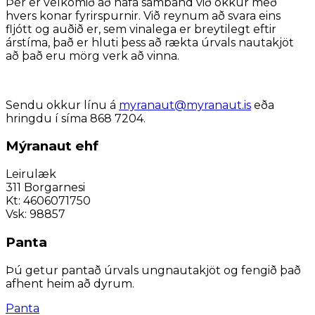
Þér er velkomið að hafa samband við okkur með
hvers konar fyrirspurnir. Við reynum að svara eins
fljótt og auðið er, sem vinalega er breytilegt eftir
árstíma, það er hluti þess að rækta úrvals nautakjöt
að það eru mörg verk að vinna.
Sendu okkur línu á
myranaut@myranaut.is
eða
hringdu í síma 868 7204.
Mýranaut ehf
Leirulæk
311 Borgarnesi
Kt: 4606071750
Vsk: 98857
Panta
Þú getur pantað úrvals ungnautakjöt og fengið það
afhent heim að dyrum.
Panta